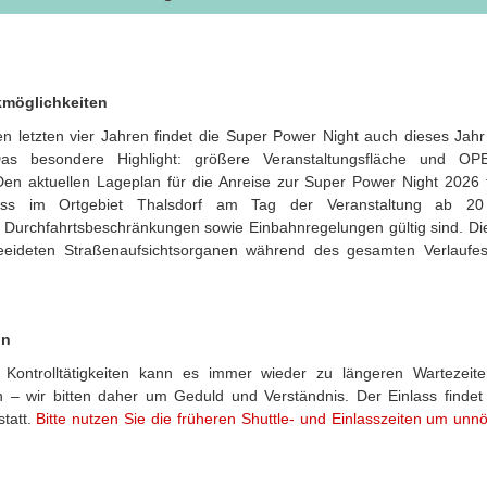
kmöglichkeiten
n letzten vier Jahren findet die Super Power Night auch dieses Jah
as besondere Highlight: größere Veranstaltungsfläche und OPE
en aktuellen Lageplan für die Anreise zur Super Power Night 2026 
ass im Ortgebiet
Thalsdorf
am Tag der Veranstaltung ab 20 
, Durchfahrtsbeschränkungen sowie Einbahnregelungen gültig sind. D
eeideten Straßenaufsichtsorganen während des gesamten Verlaufes
nn
 Kontrolltätigkeiten kann es immer wieder zu längeren Wartezeiten
– wir bitten daher um Geduld und Verständnis. Der Einlass finde
statt.
Bitte nutzen Sie die früheren
Shuttle- und Einlasszeiten
um unnöt