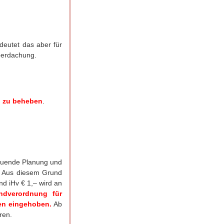
deutet das aber für
überdachung.
d zu beheben
.
hauende Planung und
. Aus diesem Grund
and
iHv
€
1,–
wird an
ndverordnung für
en eingehoben.
Ab
ren.