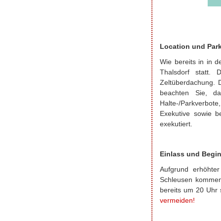
Location und Par
Wie bereits in
in
de
Thalsdorf
statt. D
Zeltüberdachung. D
beachten Sie, d
Halte-/Parkverbote
Exekutive sowie b
exekutiert.
Einlass und Begi
Aufgrund erhöhter
Schleusen kommen 
bereits um 20 Uhr 
vermeiden!