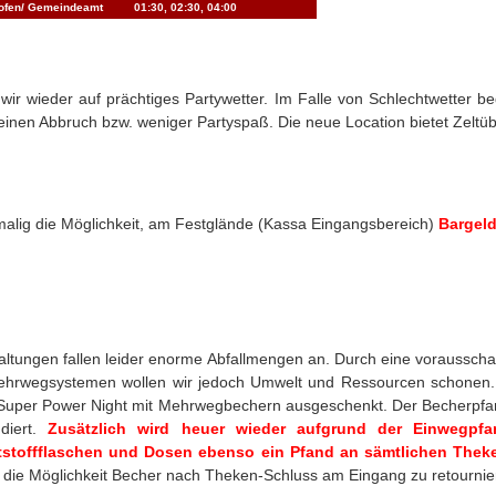
hofen/ Gemeindeamt
01:30, 02:30, 04:00
wir wieder auf prächtiges Partywetter. Im Falle von Schlechtwetter be
keinen Abbruch bzw. weniger Partyspaß. Die neue Location bietet Zelt
malig die Möglichkeit, am Festglände (Kassa Eingangsbereich)
Bargel
altungen fallen leider enorme Abfallmengen an. Durch eine voraussc
ehrwegsystemen wollen wir jedoch Umwelt und Ressourcen schonen
r Super Power Night mit Mehrwegbechern ausgeschenkt. Der Becherpf
diert.
Zusätzlich wird heuer wieder aufgrund der Einwegpfa
tstoffflaschen und Dosen ebenso ein Pfand an sämtlichen Thek
 die Möglichkeit Becher nach Theken-Schluss am Eingang zu retournie