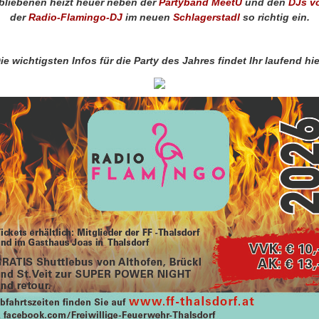
bliebenen heizt heuer neben der
Partyband MeetU
und den
DJs v
der
Radio-Flamingo-DJ
im neuen
Schlagerstadl
so richtig ein.
ie wichtigsten Infos für die Party des Jahres findet Ihr laufend hie