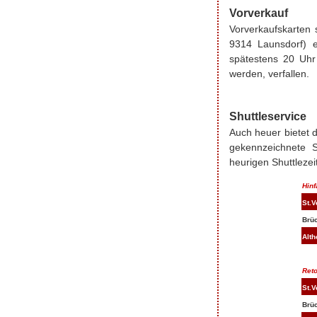
Vorverkauf
Vorverkaufskarten 
9314
Launsdorf
) 
spätestens 20 Uhr
werden, verfallen.
Shuttleservice
Auch heuer bietet 
gekennzeichnete S
heurigen Shuttlezei
Hinf
St.V
Brü
Alt
Reto
St.V
Brü