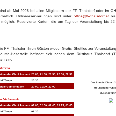
sind ab Mai 2026 bei allen Mitgliedern der FF–
Thalsdorf
oder im GH
erhältlich. Onlinereservierungen sind unter
office@ff–thalsdorf.at
bis 
 möglich. Reservierte Karten, die am Tag der Veranstaltung bis 22 
die FF–
Thalsdorf
ihren Gästen wieder Gratis–Shuttles zur Veranstaltun
huttle-Haltestelle befindet sich neben dem Rüsthaus
Thalsdorf
(
T
ten sind:
ahrt von
eit
an der Glan/ Postamt
20:00, 21:00, 21:30, 22:00, 22:30
ckl/
Taupe
20:30
Der Shuttle-Dienst 
hofen/ Gemeindeamt
20:00, 21:00, 22:00
freundlicher Unt
durchgeführ
urfahrten nach
eit
an der Glan/ Postamt
01:00, 02:00, 02:45, 03:15, 03:45
ckl/
Taupe
03:30