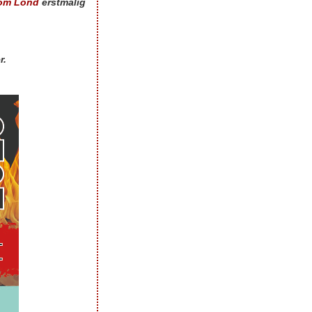
om Lond
erstmalig
r.