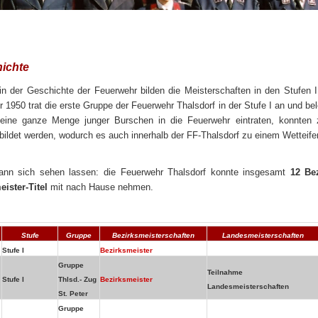
ichte
in der Geschichte der Feuerwehr bilden die Meisterschaften in den Stufen I,
r 1950 trat die erste Gruppe der Feuerwehr Thalsdorf in der Stufe I an und bel
eine ganze Menge junger Burschen in die Feuerwehr eintraten, konnten 
ldet werden, wodurch es auch innerhalb der FF-Thalsdorf zu einem Wetteife
kann sich sehen lassen: die Feuerwehr Thalsdorf konnte insgesamt
12 Bez
ister-Titel
mit nach Hause nehmen.
Stufe
Gruppe
Bezirksmeisterschaften
Landesmeisterschaften
Stufe I
Bezirksmeister
Gruppe
Teilnahme
Stufe I
Thlsd.- Zug
Bezirksmeister
Landesmeisterschaften
St. Peter
Gruppe