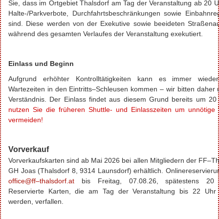
Sie, dass im Ortgebiet
Thalsdorf
am Tag der Veranstaltung ab 20 U
Halte-/Parkverbote, Durchfahrtsbeschränkungen sowie Einbahnreg
sind. Diese werden von der Exekutive sowie beeideten Straßenau
während des gesamten Verlaufes der Veranstaltung exekutiert.
Einlass und Beginn
Aufgrund erhöhter Kontrolltätigkeiten kann es immer wiede
Wartezeiten in den Eintritts–Schleusen kommen – wir bitten dahe
Verständnis. Der Einlass findet aus diesem Grund bereits um 20 
nutzen Sie die früheren
Shuttle- und Einlasszeiten
um unnötige W
vermeiden!
Vorverkauf
Vorverkaufskarten sind ab Mai 2026 bei allen Mitgliedern der FF–
Th
GH Joas (
Thalsdorf
8, 9314
Launsdorf
) erhältlich. Onlinereservier
office@ff–thalsdorf.at
bis Freitag, 07.08.26, spätestens 20 
Reservierte Karten, die am Tag der Veranstaltung bis 22 Uhr 
werden, verfallen.