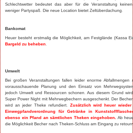
Schlechtwetter bedeutet das aber für die Veranstaltung keine
weniger Partyspaß. Die neue Location bietet Zeltüberdachung.
Bankomat
Heuer besteht erstmalig die Möglichkeit, am Festglände (Kassa E
Bargeld zu beheben
.
Umwelt
Bei großen Veranstaltungen fallen leider enorme Abfallmengen 
vorausschauende Planung und den Einsatz von Mehrwegsystem
jedoch Umwelt und Ressourcen schonen. Aus diesem Grund wird
Super Power Night mit Mehrwegbechern ausgeschenkt. Der Beche
wird an jeder Theke refundiert.
Zusätzlich wird heuer wieder
Einwegpfandverordnung für Getränke in Kunststoffflasc
ebenso ein Pfand an sämtlichen Theken eingehoben.
Ab heue
die Möglichkeit Becher nach Theken-Schluss am Eingang zu retourn