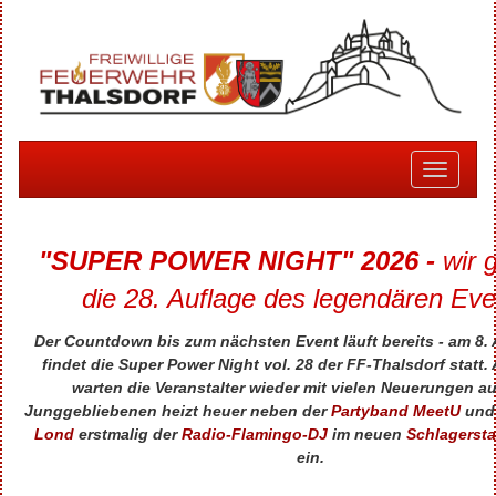
Toggle
navigati
"SUPER POWER NIGHT" 2026 -
wir 
die 28. Auflage des legendären Eve
Der Countdown bis zum nächsten Event läuft bereits - am 8.
findet die Super Power Night vol. 28 der FF-
Thalsdorf
statt.
warten die Veranstalter
wieder mit vielen Neuerungen auf
Junggebliebenen heizt heuer neben der
Partyband MeetU
und
Lond
erstmalig der
Radio-Flamingo-DJ
im neuen
Schlagersta
ein.