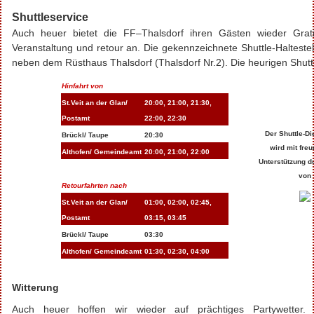
Shuttleservice
Auch heuer bietet die FF–
Thalsdorf
ihren Gästen wieder Grati
Veranstaltung und retour an. Die gekennzeichnete Shuttle-Haltestell
neben dem Rüsthaus
Thalsdorf
(
Thalsdorf
Nr.2). Die heurigen Shutt
Hinfahrt von
St.Veit
an der Glan/
20:00, 21:00, 21:30,
Postamt
22:00, 22:30
Der Shuttle-Di
Brückl/
Taupe
20:30
wird mit freu
Althofen/ Gemeindeamt
20:00, 21:00, 22:00
Unterstützung d
von
Retourfahrten nach
St.Veit
an der Glan/
01:00, 02:00, 02:45,
Postamt
03:15, 03:45
Brückl/
Taupe
03:30
Althofen/ Gemeindeamt
01:30, 02:30, 04:00
Witterung
Auch heuer hoffen wir wieder auf prächtiges Partywetter.