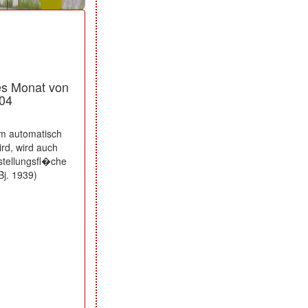
es Monat von
004
rm automatisch
rd, wird auch
stellungsfl�che
Bj. 1939)