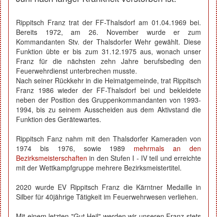
Rippitsch Franz trat der FF-Thalsdorf am 01.04.1969 bei.
Bereits 1972, am 26. November wurde er zum
Kommandanten Stv. der Thalsdorfer Wehr gewählt. Diese
Funktion übte er bis zum 31.12.1975 aus, wonach unser
Franz für die nächsten zehn Jahre berufsbeding den
Feuerwehrdienst unterbrechen musste.
Nach seiner Rückkehr in die Heimatgemeinde, trat Rippitsch
Franz 1986 wieder der FF-Thalsdorf bei und bekleidete
neben der Position des Gruppenkommandanten von 1993-
1994, bis zu seinem Ausscheiden aus dem Aktivstand die
Funktion des Gerätewartes.
Rippitsch Fanz nahm mit den Thalsdorfer Kameraden von
1974 bis 1976, sowie 1989
mehrmals an den
Bezirksmeisterschaften
in den Stufen I - IV teil und erreichte
mit der Wettkampfgruppe mehrere Bezirksmeistertitel.
2020 wurde EV Rippitsch Franz die Kärntner Medaille in
Silber für 40jährige Tätigkeit im Feuerwehrwesen verliehen.
Mit einem letzten "Gut Heil" werden wir unseren Franz stets