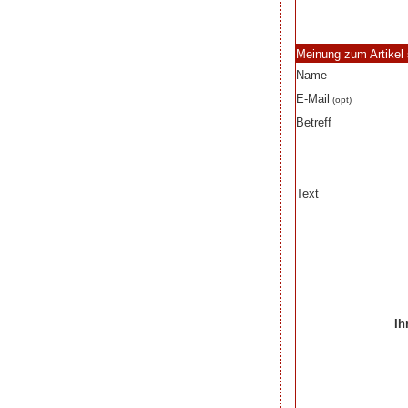
Meinung zum Artikel 
Name
E-Mail
(opt)
Betreff
Text
Ih
Ihre Beiträge zum Art