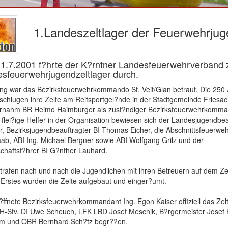
1.Landeszeltlager der Feuerwehrju
31.7.2001 f?hrte der K?rntner Landesfeuerwehrverband 
esfeuerwehrjugendzeltlager durch.
ung war das Bezirksfeuerwehrkommando St. Veit/Glan betraut. Die 250
schlugen ihre Zelte am Reitsportgel?nde in der Stadtgemeinde Friesac
ernahm BR Heimo Haimburger als zust?ndiger Bezirksfeuerwehrkomma
ls flei?ige Helfer in der Organisation bewiesen sich der Landesjugendbe
r, Bezirksjugendbeauftragter BI Thomas Eicher, die Abschnittsfeuer
b, ABI Ing. Michael Bergner sowie ABI Wolfgang Grilz und der
chaftsf?hrer BI G?nther Lauhard.
 trafen nach und nach die Jugendlichen mit ihren Betreuern auf dem Zel
s Erstes wurden die Zelte aufgebaut und einger?umt.
ffnete Bezirksfeuerwehrkommandant Ing. Egon Kaiser offiziell das Zelt
H-Stv. DI Uwe Scheuch, LFK LBD Josef Meschik, B?rgermeister Josef 
m und OBR Bernhard Sch?tz begr??en.