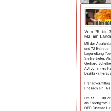
Vom 29. bis 
Mal ein Land
Mit der Ausricht
und 72 Betreuer 
Lagerleitung ?b
Stellvertreter. A
Gerhard Scheibe
ABI Johannes Raa
Bezirkskamerads
Freitagvormittag
Friesach ein. Al
Um 11.00 Uhr er?
als Ehreng?ste L
OBR Dietmar Hir