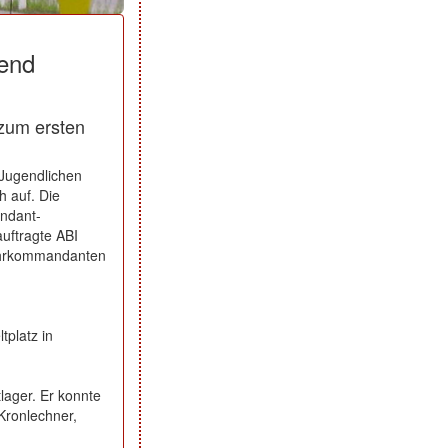
gend
zum ersten
 Jugendlichen
h auf. Die
ndant-
auftragte ABI
wehrkommandanten
tplatz in
lager. Er konnte
Kronlechner,