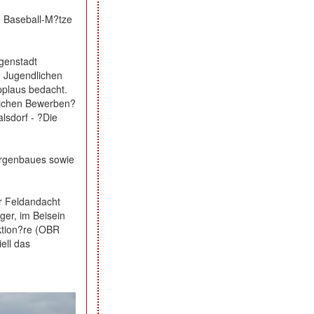
 Baseball-M?tze
rgenstadt
e Jugendlichen
pplaus bedacht.
erlichen Bewerben?
lsdorf - ?Die
urgenbaues sowie
er Feldandacht
er, im Beisein
ktion?re (OBR
ell das