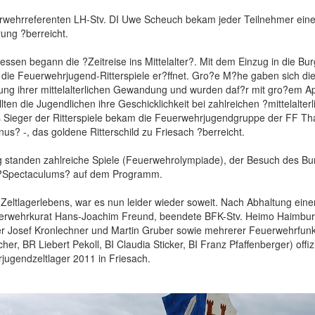
wehrreferenten LH-Stv. DI Uwe Scheuch bekam jeder Teilnehmer eine
rung ?berreicht.
ssen begann die ?Zeitreise ins Mittelalter?. Mit dem Einzug in die Bu
die Feuerwehrjugend-Ritterspiele er?ffnet. Gro?e M?he gaben sich di
tung ihrer mittelalterlichen Gewandung und wurden daf?r mit gro?em A
lten die Jugendlichen ihre Geschicklichkeit bei zahlreichen ?mittelalt
s Sieger der Ritterspiele bekam die Feuerwehrjugendgruppe der FF Tha
us? -, das goldene Ritterschild zu Friesach ?berreicht.
 standen zahlreiche Spiele (Feuerwehrolympiade), der Besuch des B
 ?Spectaculums? auf dem Programm.
Zeltlagerlebens, war es nun leider wieder soweit. Nach Abhaltung ein
uerwehrkurat Hans-Joachim Freund, beendete BFK-Stv. Heimo Haimburg
er Josef Kronlechner und Martin Gruber sowie mehrerer Feuerwehrfun
r, BR Liebert Pekoll, BI Claudia Sticker, BI Franz Pfaffenberger) offizi
ugendzeltlager 2011 in Friesach.