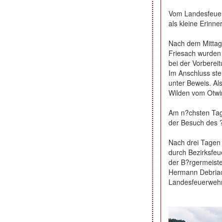
Vom Landesfeuer
als kleine Erinne
Nach dem Mittage
Friesach wurden 
bei der Vorberei
Im Anschluss stel
unter Beweis. Al
Wilden vom Otwin
Am n?chsten Tag
der Besuch des
Nach drei Tagen 
durch Bezirksfe
der B?rgermeist
Hermann Debriache
Landesfeuerwehrj