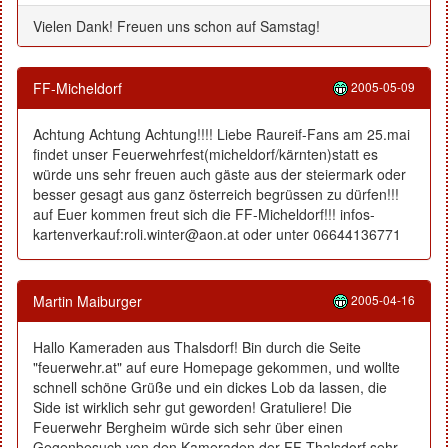
Vielen Dank! Freuen uns schon auf Samstag!
FF-Micheldorf
2005-05-09
Achtung Achtung Achtung!!!! Liebe Raureif-Fans am 25.mai
findet unser Feuerwehrfest(micheldorf/kärnten)statt es
würde uns sehr freuen auch gäste aus der steiermark oder
besser gesagt aus ganz österreich begrüssen zu dürfen!!!
auf Euer kommen freut sich die FF-Micheldorf!!! infos-
kartenverkauf:roli.winter@aon.at oder unter 06644136771
Martin Maiburger
2005-04-16
Hallo Kameraden aus Thalsdorf! Bin durch die Seite
"feuerwehr.at" auf eure Homepage gekommen, und wollte
schnell schöne Grüße und ein dickes Lob da lassen, die
Side ist wirklich sehr gut geworden! Gratuliere! Die
Feuerwehr Bergheim würde sich sehr über einen
Gegenbesuch von den Kameraden der FF Thalsdorf sehr