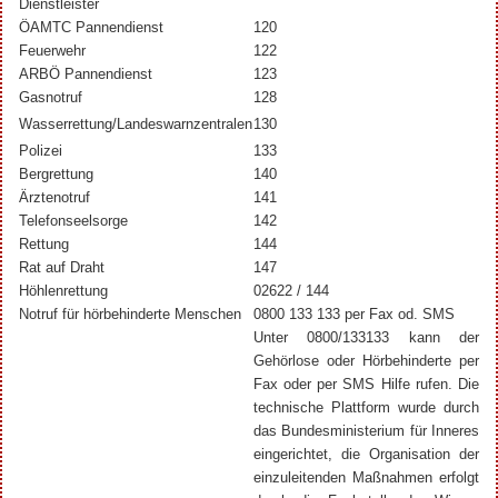
Dienstleister
ÖAMTC Pannendienst
120
Feuerwehr
122
ARBÖ Pannendienst
123
Gasnotruf
128
Wasserrettung/Landeswarnzentralen
130
Polizei
133
Bergrettung
140
Ärztenotruf
141
Telefonseelsorge
142
Rettung
144
Rat auf Draht
147
Höhlenrettung
02622 / 144
Notruf für hörbehinderte Menschen
0800 133 133 per Fax od. SMS
Unter 0800/133133 kann der
Gehörlose oder Hörbehinderte per
Fax oder per SMS Hilfe rufen. Die
technische Plattform wurde durch
das Bundesministerium für Inneres
eingerichtet, die Organisation der
einzuleitenden Maßnahmen erfolgt