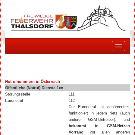
Toggle
navigati
Notrufnummern in Österreich
Öffentliche (Notruf) Dienste 1xx
Störungsstelle
111
Euronotruf
112
Der Euronotruf ist gebührenfrei,
funktioniert in jedem Netz (auch
andere GSM-Betreiber), und
bekommt in GSM-Netzen
Vorrang
vor allen anderen