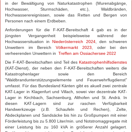
in der Bewältigung von Naturkatastrophen (Murenabgänge,
Hochwasser, Sturmschäden, etc.), Waldbränden,
Hochwasserereignissen, sowie das Retten und Bergen von
Personen nach einem Erdbeben.
Anforderungen für die F-KAT-Bereitschaft 4 gab es in der
jüngsten Vergangenheit beispielsweise während der
Hochwassersituation in
Niederösterreich 2024
, den schweren
Unwettern im Bereich
Völkermarkt 2023
,
oder bei den
verheerenden Unwettern in
Treffen am Ossiachersee 2022
Die F-KAT-Bereitschaften sind Teil des
Katastrophenhilfsdienstes
(KAT-Dienst), der neben den
F-KAT-Bereitschaften weiters die
Katastrophenlager sowie den Bereich
"Waldbrandunterstützungselemente und Feuerwehrflugdienst"
umfasst. Für das Bundesland Känten gibt es akuell zwei zentrale
KAT-Lager in Klagenfurt und Villach, sowei vier dezentrale KAT-
Lager in Kirchbach, Sachsenburg, Althofen und St. Andrä. In
diesen KAT-Lagern sind zur raschen Verfügbarkeit
Handwerkzeuge (z.B. Schaufeln und Rechen), Zelte,
Abdeckplanen und Sandsäcke bis hin zu Großpumpen mit einer
Förderleistung bis zu 5.800 Liter/min. und Notstromaggregate mit
einer Leistung bis zu 160 kVA in größerer Anzahl gelagert.