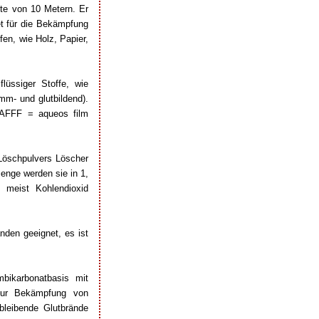
ite von 10 Metern. Er
et für die Bekämpfung
en, wie Holz, Papier,
lüssiger Stoffe, wie
mm- und glutbildend).
(AFFF = aqueos film
Löschpulvers Löscher
enge werden sie in 1,
d meist Kohlendioxid
nden geeignet, es ist
bikarbonatbasis mit
zur Bekämpfung von
leibende Glutbrände