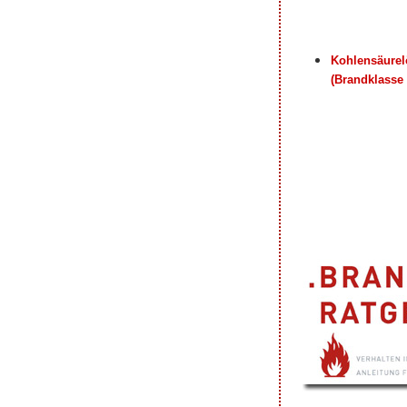
Kohlensäurel
(Brandklasse 