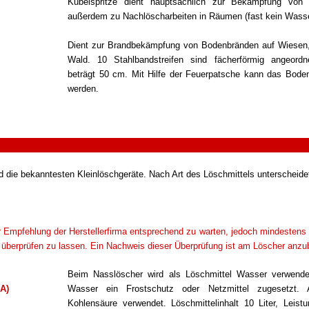
Kübelspritze dient hauptsächlich zur Bekämpfung von 
außerdem zu Nachlöscharbeiten in Räumen (fast kein Wass
Dient zur Brandbekämpfung von Bodenbränden auf Wiesen
Wald. 10 Stahlbandstreifen sind fächerförmig angeordne
beträgt 50 cm. Mit Hilfe der Feuerpatsche kann das Bode
werden.
nd die bekanntesten Kleinlöschgeräte. Nach Art des Löschmittels unterscheid
r Empfehlung der Herstellerfirma entsprechend zu warten, jedoch mindestens a
überprüfen zu lassen. Ein Nachweis dieser Überprüfung ist am Löscher anzu
Beim Nasslöscher wird als Löschmittel Wasser verwende
 A)
Wasser ein Frostschutz oder Netzmittel zugesetzt. A
Kohlensäure verwendet. Löschmittelinhalt 10 Liter, Leist