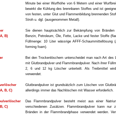
Minute bei einer Wurfhöhe von 6 Metern und einer Wurfbre
bewirkt die Kühlung des brennbaren Stoffes und ist geeign
von festen, unter Glut und Flammenbildung brennenden Stoff
Stroh u. dgl. (ausgenommen Metall).
er
Sie dienen hauptsächlich zur Bekämpfung von Bränden f
A, B)
Benzin, Petroleum, Öle, Fette, Lacke und fester Stoffe (fla
Füllmenge: 10 Liter wässrige AFFF-Schaummittellösung 
forming foam).
er
Bei den Trockenlöschern unterscheidet man nach Art des 
mit Glutbrandpulver und Flammbrandpulver. Nach ihrer Füllm
2, 6 und 12 kg Löscher unterteilt. Als Treibmittel wir
verwendet.
verlöscher
Glutbrandpulver ist grundsätzlich zum Löschen von Glutbrä
A, B, C)
allerdings immer das Nachlöschen mit Wasser erforderlich.
ulverlöscher
Das Flammbrandpulver besteht meist aus einer Natrium
B, C)
verschiedenen Zusätzen. Flammbrandpulver kann nur 
Bränden in der Flammbrandphase verwendet werden. Verb